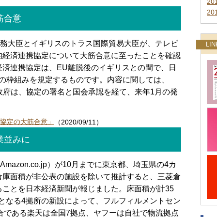
20
20
筋合意
外務大臣とイギリスのトラス国際貿易大臣が、テレビ
LIN
的経済連携協定について大筋合意に至ったことを確認
経済連携協定は、EU離脱後のイギリスとの間で、日
資の枠組みを規定するものです。内容に関しては、
政府は、協定の署名と国会承認を経て、来年1月の発
協定の大筋合意」
（2020/09/11）
業並みに
azon.co.jp）が10月までに東京都、埼玉県の4カ
倉庫面積が非公表の施設を除いて推計すると、三菱倉
ることを日本経済新聞が報じました。床面積が計35
分となる4拠所の新設によって、フルフィルメントセン
合である楽天は全国7拠点、ヤフーは自社で物流拠点