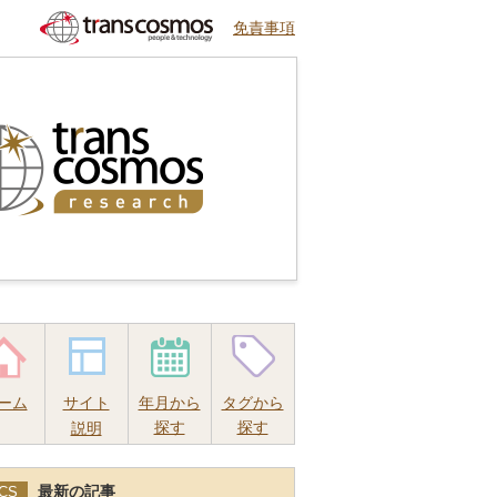
免責事項
ーム
サイト
年月から
タグから
探す
探す
説明
最新の記事
CS