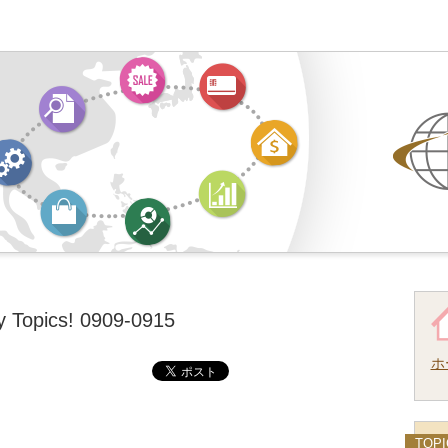
pics! 0909-0915
ホ
TOPI