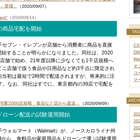
」登場」
（2020/09/07）
ent"
（2020/09/14）
の商品宅配を開始
TAG
手セブン・イレブンが店舗から消費者に商品を直接
C
DN
始することが明らかになりました。同社は、2020
Wee
0店舗で始め、21年度以降に少なくても1千店規模へ
オ
ビニ店舗で扱う食品や日用品など約3千点に限定され
コ
始当初は最短で2時間で配送されますが、将来的に注
マ
す。なお、同社はすでに、東京都内の39店で宅配を
ARCH
宅配1000店規模 食品など店から直送」
（2020/09/09）
ドローン配送の試験運用開始
20
20
20
ウォルマート（Walmart）が、ノースカロライナ州
20
舗から、食料品や家庭用品をドローンで運ぶ試験運用