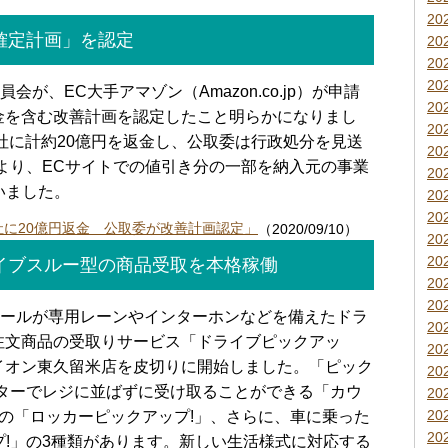
20
確定計画」を認定
20
20
20
会が、EC大手アマゾン（Amazon.co.jp）が申請
20
金を含む改善計画を認定したこと明らかになりまし
20
0社に計約20億円を返金し、公取委は行政処分を見送
20
年より、ECサイトでの値引き分の一部を納入元の事業
20
いました。
20
20
0社に20億円返金 公取委が改善計画認定」
（2020/09/10）
20
20
イブスルー型の商品受取を本格稼働
20
20
テールが専用レーンやインターホンなどを備えたドラ
20
注文商品の受取りサービス「ドライブピックアッ
20
イオン東久留米店を皮切りに開始しました。「ピック
20
ンターでレジに並ばずに受け取ることができる「カウ
20
20
型の「ロッカーピックアップ!」、さらに、車に乗った
20
!」の3種類があります。新しい生活様式に対応する