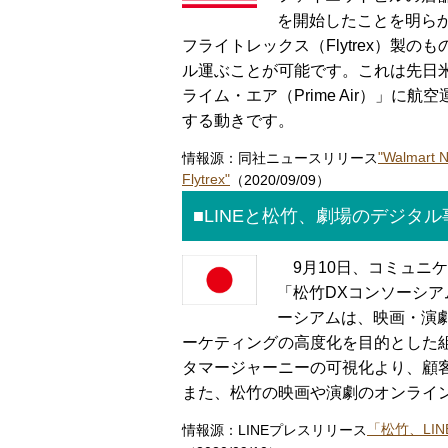
を開始したことを明ら
フライトレックス（Flytrex）製
ル運ぶことが可能です。これは先日米
ライム・エア（Prime Air）」
する動きです。
情報源：同社ニュースリリース
"Walmart N
Flytrex"
（2020/09/09）
■LINEと松竹、劇場のデジタ
9月10日、コミュニケ
「松竹DXコンソーシア
ーシアムは、映画・演
ーケティングの高度化を目的とした組
タマージャーニーの可視化より、顧
また、松竹の映画や演劇のオンライ
情報源：LINEプレスリリース
「松竹、LIN