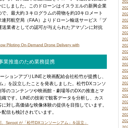
20
かにしました。このドローンはイスラエルの新興企業
20
のもので、最大約３キログラムの荷物を約10キロメート
20
連邦航空局（FAA）よりドローン輸送サービス「プ
20
20
に航空運送業者としての認可が与えられたアマゾンに対抗
20
20
ow Piloting On-Demand Drone Delivery with
20
20
20
ル事業推進のため業務提携
20
20
ーションアプリLINEと映画配給会社松竹が提携し、
20
20
ム」を設立したことを発表しました。松竹DXコンソ
20
劇等のコンテンツや映画館・劇場等のDXの推進とマ
20
織です。LINEの技術で観客データを分析し、カス
20
客に対し高価値な映像体験の提供を目指しています。
20
ン配信も検討されています。
20
20
E、Sproot が「松竹DXコンソーシアム」を設立」
20