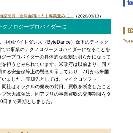
本で物流投資 倉庫面積は大手専業並みに」
（2020/09/13）
テクノロジープロバイダーに
Twee
が、中国バイトダンス（ByteDance）傘下のティック
の米国での事業のテクノロジープロバイダーになることを
ロジープロバイダーの具体的な役割は明らかになって
理を担うとみられています。米政府は以前より、同ア
関する安全保障上の懸念を示しており、7月から米国
ていました。売却先としては、マイクロソフト
したが、同社はオラクルの発表の前日、買収を断念したこと
ンプ米大統領は、同アプリの事業買収の交渉期限を９
20日まで延期としました。