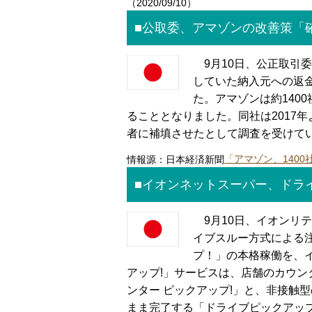
（2020/09/10）
■公取委、アマゾンの改善策「
9月10日、公正取引委員
していた納入元への返
た。アマゾンは約140
ることとなりました。同社は2017
者に補填させたとして調査を受けて
情報源：日本経済新聞
「アマゾン、140
■イオンネットスーパー、ドラ
9月10日、イオンリ
イブスルー方式による
プ！」の本格稼働を、
アップ!」サービスは、店舗のカウ
ンター ピックアップ!」と、非接触
まま完了する「ドライブピックアップ