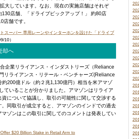
20
に拡大しています。なお、現在の実施店舗はそれぞ
20
130店舗、「ドライブピックアップ！」 約80店
20
10店舗です。
20
20
トスーパー 専用レーンやインターホンを設けた「ドライブ
20
09/10）
20
売却へ
20
20
20
企業リライアンス・インダストリーズ（Reliance
20
り部門リライアンス・リテール・ベンチャーズ(Reliance
20
s)の持ち分約200億ドル（約２兆1,130億円）相当を米アマゾ
20
案を提示していることが分かりました。アマゾンはリライア
20
出資について協議し、取引の可能性に関して交渉する
20
す。同取引が成立すると、アマゾンのインドでの過去
20
20
アマゾンはこの取引に関してのコメントは発表してい
20
20
Offer $20 Billion Stake in Retail Arm to
20