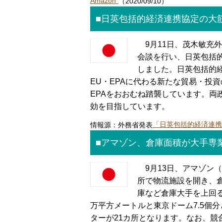
Amazon"
（2020/09/10）
■日英包括的経済連携協定の大
9月11日、茂木敏充
会談を行い、日英包括
しました。日英包括的
EU・EPAに代わる新たな貿易・投
EPAをおおむね踏襲しています。両
効を目指しています。
情報源：外務省発表
「日英包括的経済連携
■アマゾン、倉庫面積が大手専
9月13日、アマゾン（Am
所で物流施設を開き、
庫など倉庫大手を上回
万平方メートルと東京ドーム7.5個
ターが21カ所となります。なお、競