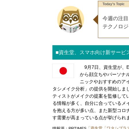
Today’s Topic
今週の注目
テクノロジ
■資生堂、スマホ向け新サービ
9月7日、資生堂が、
から顔立ちやパーソナ
ニックやおすすめのア
タシメイク分析」の提供を開始しま
ティストがメイクの提案を監修して
る情報が多く、自分に合っているメ
を抱える方が多い点、また新型コロ
す需要が高まっている点が挙げられ
情報源：PRTIMES
「資生堂「ワタシプラ