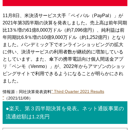
11月8日、米決済サービス大手「ペイパル（PayPal）」が
2021年第3四半期の決算を発表しました。売上高は前年同期
比13％増の61億8,000万ドル（約7,096億円）、純利益は前
年同期比6.9％増の10億9,000万ドル（約1,252億円）となり
ました。パンデミック下でオンラインショッピングの拡大
に伴い、決済サービスの利用者数が継続的に増加している
としています。また、傘下の携帯電話向け個人間送金アプ
リ「ベンモ（Venmo）」が、2022年からアマゾンのショッ
ピングサイトで利用できるようになることが明らかにされ
ました。
情報源：同社決算発表資料
" Third Quarter 2021 Results
"
（2021/11/08）
●楽天、第３四半期決算を発表。ネット通販事業の
流通総額は1.2兆円