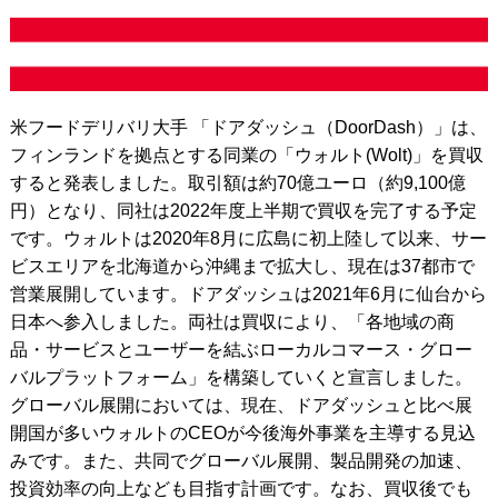
米フードデリバリ大手 「ドアダッシュ（DoorDash）」は、
フィンランドを拠点とする同業の「ウォルト(Wolt)」を買収
すると発表しました。取引額は約70億ユーロ（約9,100億
円）となり、同社は2022年度上半期で買収を完了する予定
です。ウォルトは2020年8月に広島に初上陸して以来、サー
ビスエリアを北海道から沖縄まで拡大し、現在は37都市で
営業展開しています。ドアダッシュは2021年6月に仙台から
日本へ参入しました。両社は買収により、「各地域の商
品・サービスとユーザーを結ぶローカルコマース・グロー
バルプラットフォーム」を構築していくと宣言しました。
グローバル展開においては、現在、ドアダッシュと比べ展
開国が多いウォルトのCEOが今後海外事業を主導する見込
みです。また、共同でグローバル展開、製品開発の加速、
投資効率の向上なども目指す計画です。なお、買収後でも