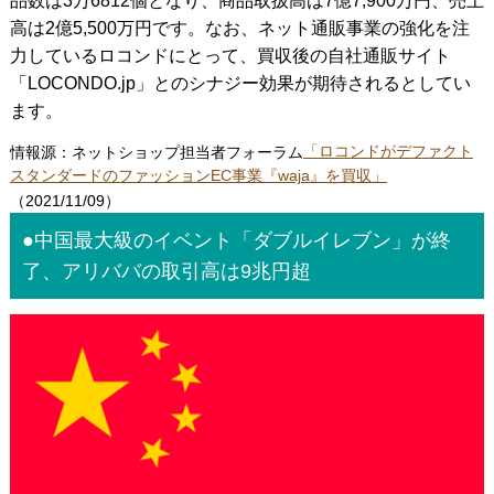
品数は3万6812個となり、商品取扱高は7億7,900万円、売上
高は2億5,500万円です。なお、ネット通販事業の強化を注
力しているロコンドにとって、買収後の自社通販サイト
「LOCONDO.jp」とのシナジー効果が期待されるとしてい
ます。
情報源：ネットショップ担当者フォーラム
「ロコンドがデファクト
スタンダードのファッションEC事業『waja』を買収」
（2021/11/09）
●中国最大級のイベント「ダブルイレブン」が終
了、アリババの取引高は9兆円超