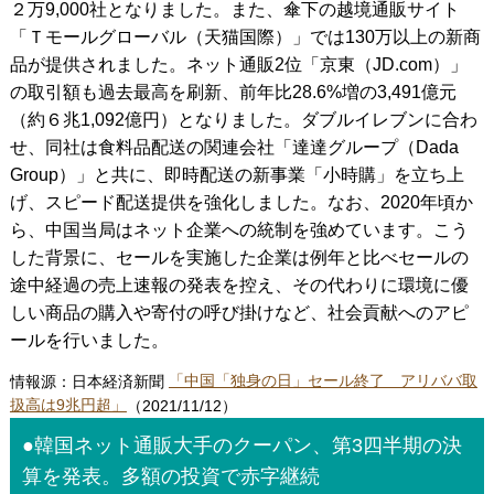
２万9,000社となりました。また、傘下の越境通販サイト
「Ｔモールグローバル（天猫国際）」では130万以上の新商
品が提供されました。ネット通販2位「京東（JD.com）」
の取引額も過去最高を刷新、前年比28.6%増の3,491億元
（約６兆1,092億円）となりました。ダブルイレブンに合わ
せ、同社は食料品配送の関連会社「達達グループ（Dada
Group）」と共に、即時配送の新事業「小時購」を立ち上
げ、スピード配送提供を強化しました。なお、2020年頃か
ら、中国当局はネット企業への統制を強めています。こう
した背景に、セールを実施した企業は例年と比べセールの
途中経過の売上速報の発表を控え、その代わりに環境に優
しい商品の購入や寄付の呼び掛けなど、社会貢献へのアピ
ールを行いました。
情報源：日本経済新聞
「中国「独身の日」セール終了 アリババ取
扱高は9兆円超」
（2021/11/12）
●韓国ネット通販大手のクーパン、第3四半期の決
算を発表。多額の投資で赤字継続