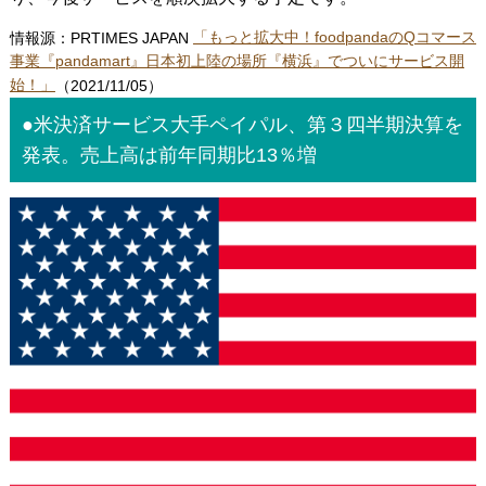
情報源：PRTIMES JAPAN
「もっと拡大中！foodpandaのQコマース
事業『pandamart』日本初上陸の場所『横浜』でついにサービス開
始！」
（2021/11/05）
●米決済サービス大手ペイパル、第３四半期決算を
発表。売上高は前年同期比13％増