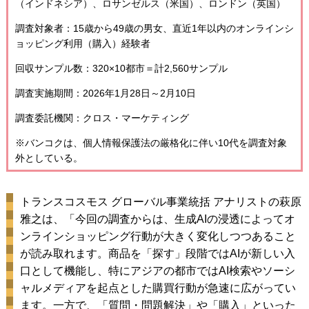
（インドネシア）、ロサンゼルス（米国）、ロンドン（英国）
調査対象者：15歳から49歳の男女、直近1年以内のオンラインシ
ョッピング利用（購入）経験者
回収サンプル数：320×10都市＝計2,560サンプル
調査実施期間：2026年1月28日～2月10日
調査委託機関：クロス・マーケティング
※バンコクは、個人情報保護法の厳格化に伴い10代を調査対象
外としている。
トランスコスモス グローバル事業統括 アナリストの萩原
雅之は、「今回の調査からは、生成AIの浸透によってオ
ンラインショッピング行動が大きく変化しつつあること
が読み取れます。商品を「探す」段階ではAIが新しい入
口として機能し、特にアジアの都市ではAI検索やソーシ
ャルメディアを起点とした購買行動が急速に広がってい
ます。一方で、「質問・問題解決」や「購入」といった