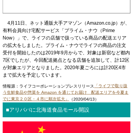
4月11日、ネット通販大手アマゾン（Amazon.co.jp）が、
有料会員向け宅配サービス「プライム・ナウ（Prime
Now）」で、ライフの店舗で扱っている商品の配送エリア
の拡大をしました。プライム・ナウでライフの商品の注文
受付を開始したのは2019年9月からで、対象は新宿など都内
7区でしたが、今回配送拠点となる店舗を追加して、計12区
が対象エリアとなりました。2020年夏ごろには計20区4市
まで拡大を予定しています。
情報源：ライフコーポレーションプレスリリース
「ライフで取り扱
う生鮮食品や惣菜を Amazon を通じてお届け 配送エリアを今夏ま
でに東京２０区・４市に順次拡大」
（2020/04/13）
■アリババに北海道食品モール開設