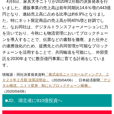
4月6日、家具大手ニトリが2020年2月期の決算発表を行
いました。通販事業の売上高は前年同期比14.6％増の443億
円となり、連結売上高に占める比率は約6.9%となりまし
た。特にネット限定商品の売上高が同40%増と好調でし
た。なお同社は、デジタルトランスフォーメーションに力
を注いでおり、今秋にも物流管理においてブロックチェー
ンを導入することで、伝票などの書類を撤廃、また社外と
の連携強化のため、提携先との共同管理が可能なブロック
チェーンを活用することで、共同輸送を可能にし、外部受
託を2030年までに数百億円事業に育てる計画をしていま
す。
情報源：同社決算発表資料
「株式会社ニトリホールディングス ２
０２０年２⽉期 決算説明会」
（2020/04/06）、日本経済新聞
「デジ
タル物流、ニトリ変身 秋にもブロックチェーン稼働」
（2020/04/08）
■JD、湖北省に910億投資へ